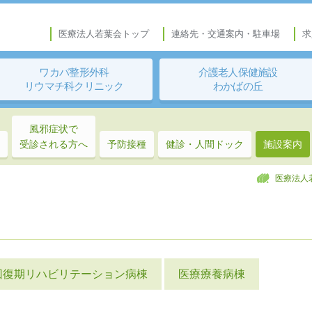
医療法人若葉会トップ
連絡先・交通案内・駐車場
求
ワカバ整形外科
介護老人保健施設
リウマチ科クリニック
わかばの丘
風邪症状で
受診される方へ
予防接種
健診・人間ドック
施設案内
医療法人
回復期リハビリテーション病棟
医療療養病棟