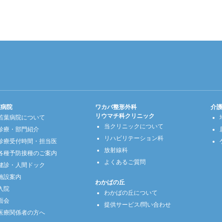
葉病院
ワカバ整形外科
介
リウマチ科クリニック
若葉病院について
当クリニックについて
診療・部門紹介
リハビリテーション科
診療受付時間・担当医
放射線科
各種予防接種のご案内
よくあるご質問
健診・人間ドック
施設案内
わかばの丘
入院
わかばの丘について
面会
提供サービス/問い合わせ
医療関係者の方へ