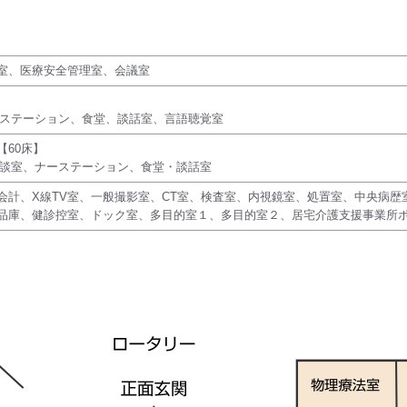
室、医療安全管理室、会議室
ースステーション、食堂、談話室、言語聴覚室
60床】
療相談室、ナーステーション、食堂・談話室
会計、X線TV室、一般撮影室、CT室、検査室、内視鏡室、処置室、中央病歴
薬品庫、健診控室、ドック室、多目的室１、多目的室２、居宅介護支援事業所