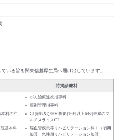
関
合している旨を関東信越厚生局へ届け出しています。
特掲診療料
がん治療連携指導料
薬剤管理指導料
基本料の注
CT撮影及びMRI撮影(16列以上64列未満のマ
ルチスライスCT
入院基本料
脳血管疾患等リハビリテーション料Ⅰ（初期
加算・急性期リハビリテーション加算）