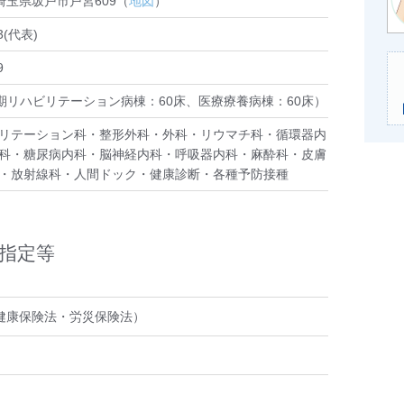
8 埼玉県坂戸市戸宮609（
地図
）
33(代表)
9
復期リハビリテーション病棟：60床、医療療養病棟：60床）
リテーション科・整形外科・外科・リウマチ科・循環器内
科・糖尿病内科・脳神経内科・呼吸器内科・麻酔科・皮膚
・放射線科・人間ドック・健康診断・各種予防接種
指定等
健康保険法・労災保険法）