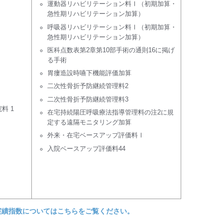
運動器リハビリテーション料Ⅰ（初期加算・
急性期リハビリテーション加算）
呼吸器リハビリテーション料Ⅰ（初期加算・
急性期リハビリテーション加算）
医科点数表第2章第10部手術の通則16に掲げ
る手術
胃瘻造設時嚥下機能評価加算
二次性骨折予防継続管理料2
二次性骨折予防継続管理料3
料 1
在宅持続陽圧呼吸療法指導管理料の注2に規
定する遠隔モニタリング加算
外来・在宅ベースアップ評価料Ⅰ
入院ベースアップ評価料44
実績指数についてはこちらをご覧ください。