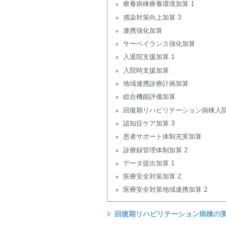
療養病棟療養環境加算 1
感染対策向上加算 3
連携強化加算
サーベイランス強化加算
入退院支援加算 1
入院時支援加算
地域連携診療計画加算
総合機能評価加算
回復期リハビリテーション病棟入院
認知症ケア加算 3
患者サポート体制充実加算
診療録管理体制加算 2
データ提出加算 1
医療安全対策加算 2
医療安全対策地域連携加算 2
回復期リハビリテーション病棟の