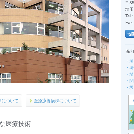
〒35
埼玉
Tel
Fax
協
・埼
・埼
・埼
・関
・坂
棟について
医療療養病棟について
な医療技術