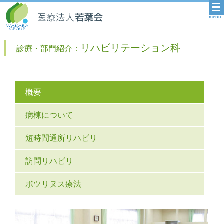
menu
リハビリテーション科
診療・部門紹介：
概要
病棟に
ついて
短時間通所
リハビリ
訪問
リハビリ
ボツリヌス
療法