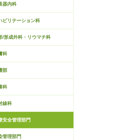
吸器内科
ハビリテーション科
形/形成外科・リウマチ科
膚科
護部
養科
射線科
療安全管理部門
染管理部門