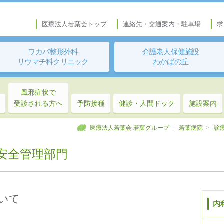
医療法人若葉会トップ
連絡先・交通案内・駐車場
求
ワカバ整形外科
介護老人保健施設
リウマチ科クリニック
わかばの丘
風邪症状で
受診される方へ
予防接種
健診・人間ドック
施設案内
医療法人若葉会 若葉グループ
|
若葉病院
>
診
安全管理部門
いて
内科