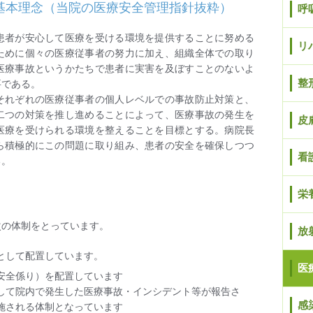
の基本理念（当院の医療安全管理指針抜粋）
呼
患者が安心して医療を受ける環境を提供することに努める
リ
ために個々の医療従事者の努力に加え、組織全体での取り
医療事故というかたちで患者に実害を及ぼすことのないよ
整
要である。
それぞれの医療従事者の個人レベルでの事故防止対策と、
二つの対策を推し進めることによって、医療事故の発生を
皮
医療を受けられる環境を整えることを目標とする。病院長
ら積極的にこの問題に取り組み、患者の安全を確保しつつ
看
る。
栄
次の体制をとっています。
放
として配置しています。
医
安全係り）を配置しています
して院内で発生した医療事故・インシデント等が報告さ
感
施される体制となっています